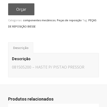
Orçar
Categorias:
componentes mecânicos
,
Peças de reposição
Tag:
PEÇAS
DE REPOSIÇÃO BIESSE
Descrição
Descrição
081505200 – HASTE P/ PISTAO PRESSOR
Produtos relacionados