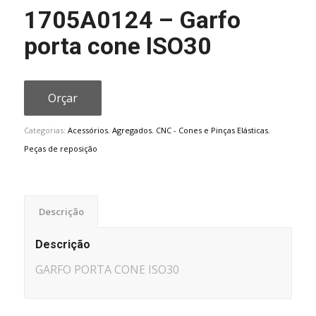
1705A0124 – Garfo
porta cone ISO30
Orçar
Categorias:
Acessórios
,
Agregados
,
CNC - Cones e Pinças Elásticas
,
Peças de reposição
Descrição
Descrição
GARFO PORTA CONE ISO30