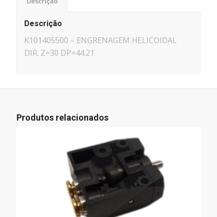
Descrição
Descrição
K101405500 – ENGRENAGEM HELICOIDAL
DIR. Z=30 DP=44.21
Produtos relacionados