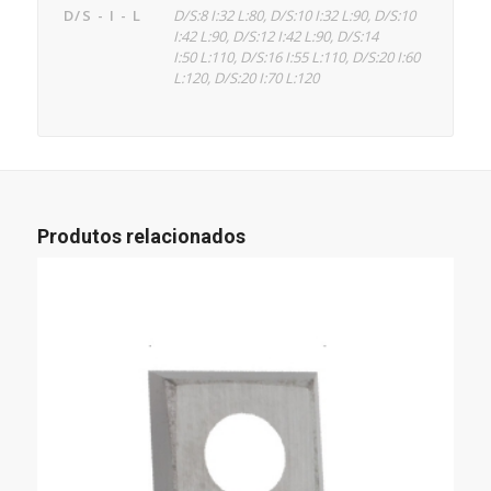
D/S - I - L
D/S:8 I:32 L:80, D/S:10 I:32 L:90, D/S:10
I:42 L:90, D/S:12 I:42 L:90, D/S:14
I:50 L:110, D/S:16 I:55 L:110, D/S:20 I:60
L:120, D/S:20 I:70 L:120
Produtos relacionados