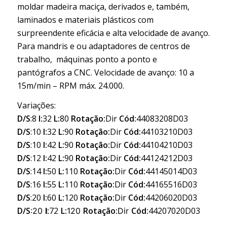
moldar madeira maciça, derivados e, também,
laminados e materiais plásticos com
surpreendente eficácia e alta velocidade de avanço.
Para mandris e ou adaptadores de centros de
trabalho, máquinas ponto a ponto e
pantógrafos a CNC. Velocidade de avanço: 10 a
15m/min – RPM máx. 24.000.
Variações:
D/S
:8
I
:
32
L:
80
Rotação:
Dir
Cód:
44083208D03
D/S
:10
I
:
32
L:
90
Rotação:
Dir
Cód:
44103210D03
D/S
:10
I
:
42
L:
90
Rotação:
Dir
Cód:
44104210D03
D/S
:12
I
:
42
L:
90
Rotação:
Dir
Cód:
44124212D03
D/S
:14
I
:
50
L:
110
Rotação:
Dir
Cód:
44145014D03
D/S
:16
I
:
55
L:
110
Rotação:
Dir
Cód:
44165516D03
D/S
:20
I
:
60
L:
120
Rotação:
Dir
Cód:
44206020D03
D/S
:
72
L:
Rotação:
Cód:
44207020D03
:20
I
120
Dir