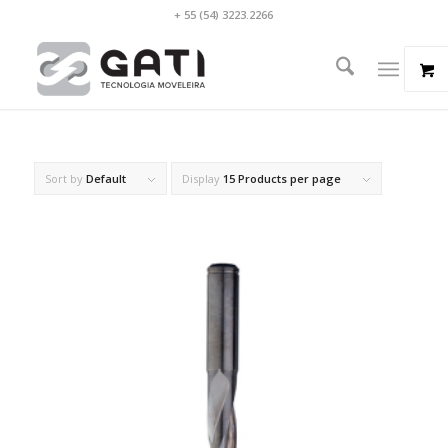
+ 55 (54) 3223.2266
Sort by
Default
Display
15 Products per page