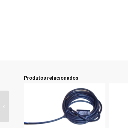
Produtos relacionados
P2128P0012 – MODULO
IP65 2 POSIÇOES
DIREITO