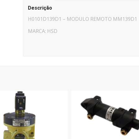
Descrição
H0101D139D1 – MODULO REMOTO MM139D1
MARCA: HSD