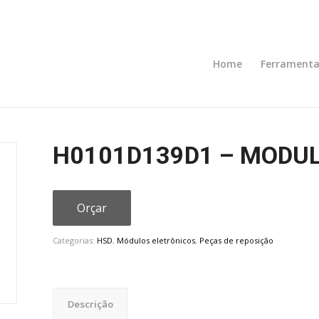
Home
Ferramenta
H0101D139D1 – MODU
Orçar
Categorias:
HSD
,
Módulos eletrônicos
,
Peças de reposição
Descrição