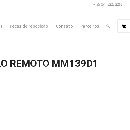
+ 55 (54) 3223.2266
s
Peças de reposição
Contato
Parceiros
LO REMOTO MM139D1