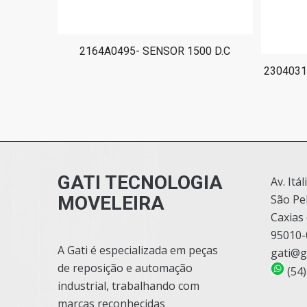
2164A0495- SENSOR 1500 D.C
2304031
GATI TECNOLOGIA
Av. Itál
MOVELEIRA
São Pe
Caxias 
95010-
A Gati é especializada em peças
gati@g
de reposição e automação
(54)
industrial, trabalhando com
marcas reconhecidas