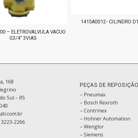
1415A0012- CILINDRO D
00 – ELETROVALVULA VACUO
G3/4″ 3VIAS
ia, 168
PEÇAS DE REPOSIÇÃ
legrino
– Pneumax
do Sul – RS
– Bosch
Rexroth
040
–
Contrinex
ati.com.br
– Hohner Automation
 3223-2266
– Wenglor
– Siemens