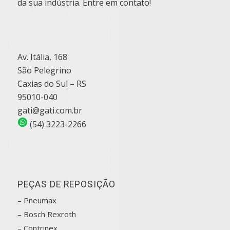
da sua indústria. Entre em contato!
Av. Itália, 168
São Pelegrino
Caxias do Sul – RS
95010-040
gati@gati.com.br
(54) 3223-2266
PEÇAS DE REPOSIÇÃO
– Pneumax
– Bosch
Rexroth
–
Contrinex