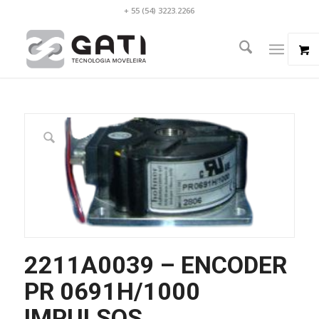
+ 55 (54) 3223.2266
2211A0039 – ENCODER
PR 0691H/1000
IMPULSOS