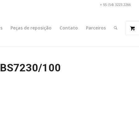
+ 55 (54) 3223.2266
s
Peças de reposição
Contato
Parceiros
 BS7230/100