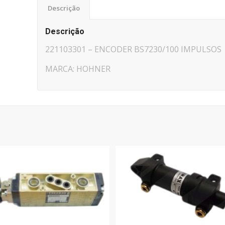
Descrição
Descrição
221103301 – ENCODER BS7230/100 IMPULSOS
MARCA: HOHNER