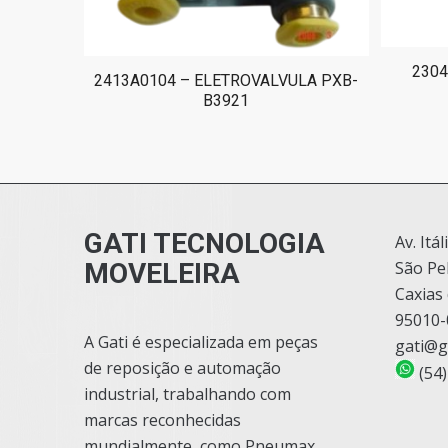
2304
2413A0104 – ELETROVALVULA PXB-
B3921
GATI TECNOLOGIA
Av. Itál
MOVELEIRA
São Pe
Caxias 
95010-
A Gati é especializada em peças
gati@g
de reposição e automação
(54)
industrial, trabalhando com
marcas reconhecidas
mundialmente, como Pneumax,