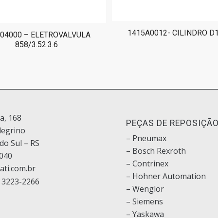
1415A0012- CILINDRO D
04000 – ELETROVALVULA
858/3.52.3.6
ia, 168
PEÇAS DE REPOSIÇÃ
legrino
– Pneumax
do Sul – RS
– Bosch
Rexroth
040
–
Contrinex
ati.com.br
– Hohner Automation
 3223-2266
– Wenglor
– Siemens
–
Yaskawa