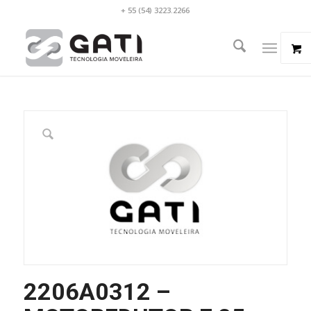
+ 55 (54) 3223.2266
2206A0312 –