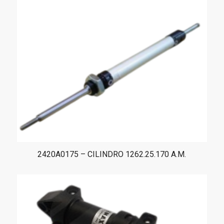
2420A0175 – CILINDRO 1262.25.170 A.M.