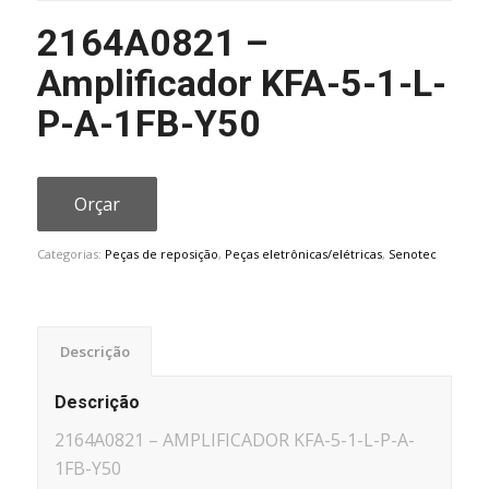
2164A0821 –
Amplificador KFA-5-1-L-
P-A-1FB-Y50
Orçar
Categorias:
Peças de reposição
,
Peças eletrônicas/elétricas
,
Senotec
Descrição
Descrição
2164A0821 – AMPLIFICADOR KFA-5-1-L-P-A-
1FB-Y50