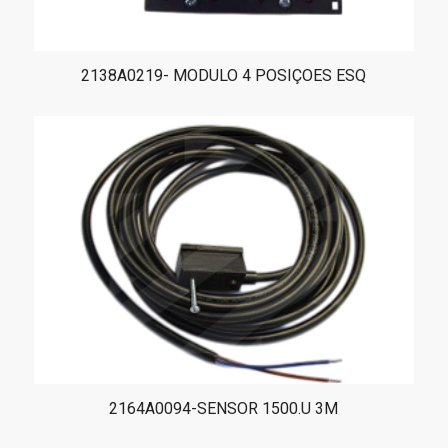
2138A0219- MODULO 4 POSIÇOES ESQ
2164A0094-SENSOR 1500.U 3M