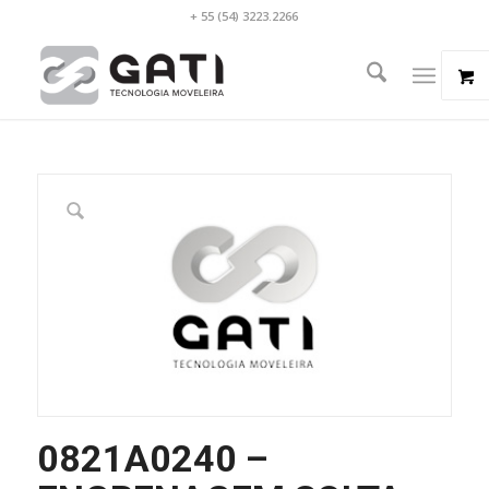
+ 55 (54) 3223.2266
0821A0240 –