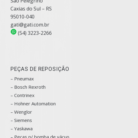
São Pelegrino
Caxias do Sul – RS
95010-040
gati@gati.com.br
(54) 3223-2266
PEÇAS DE REPOSIÇÃO
– Pneumax
– Bosch
Rexroth
–
Contrinex
– Hohner Automation
– Wenglor
– Siemens
–
Yaskawa
– Peças p/ bomba de vácuo