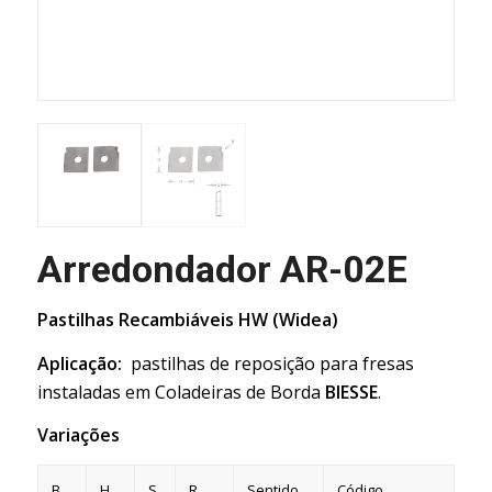
Arredondador AR-02E
Pastilhas Recambiáveis HW (Widea)
Aplicação:
pastilhas de reposição para fresas
instaladas em Coladeiras de Borda
BIESSE
.
Variações
B
H
S
R
Sentido
Código