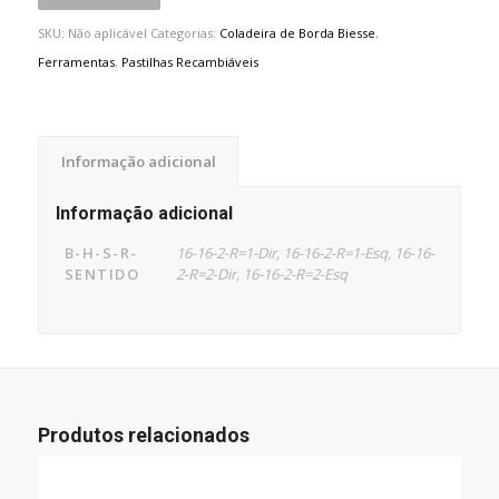
SKU:
Não aplicável
Categorias:
Coladeira de Borda Biesse
,
Ferramentas
,
Pastilhas Recambiáveis
Informação adicional
Informação adicional
B-H-S-R-
16-16-2-R=1-Dir, 16-16-2-R=1-Esq, 16-16-
SENTIDO
2-R=2-Dir, 16-16-2-R=2-Esq
Produtos relacionados