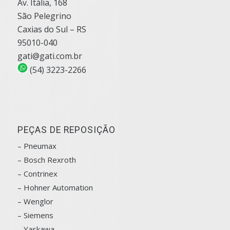
Av. Itália, 168
São Pelegrino
Caxias do Sul – RS
95010-040
gati@gati.com.br
(54) 3223-2266
PEÇAS DE REPOSIÇÃO
– Pneumax
– Bosch
Rexroth
–
Contrinex
– Hohner Automation
– Wenglor
– Siemens
–
Yaskawa