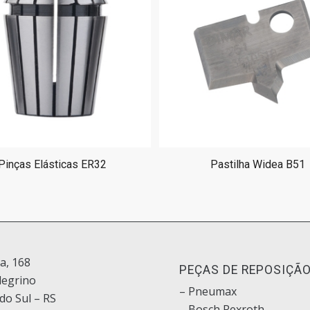
Pinças Elásticas ER32
Pastilha Widea B51
ia, 168
PEÇAS DE REPOSIÇÃ
legrino
– Pneumax
do Sul – RS
– Bosch
Rexroth