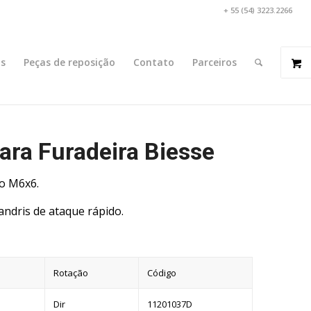
+ 55 (54) 3223.2266
s
Peças de reposição
Contato
Parceiros
ara Furadeira Biesse
so M6x6.
andris de ataque rápido.
Rotação
Código
Dir
11201037D