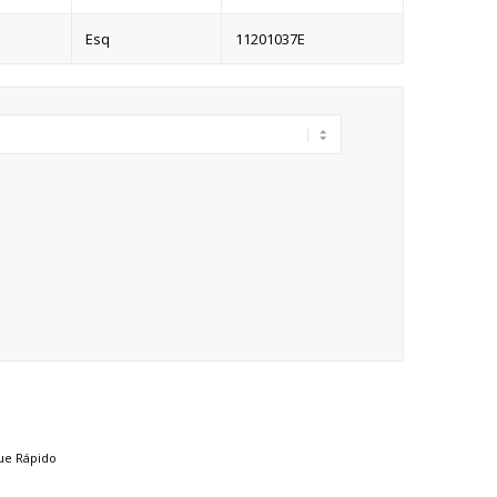
Esq
11201037E
ue Rápido