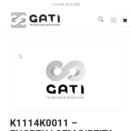
+ 55 (54) 3223.2266
K1114K0011 –