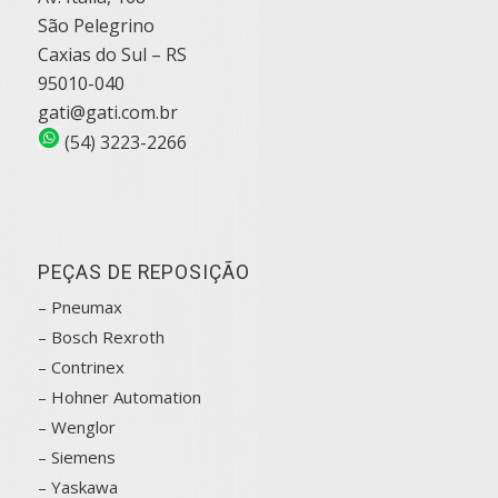
São Pelegrino
Caxias do Sul – RS
95010-040
gati@gati.com.br
(54) 3223-2266
PEÇAS DE REPOSIÇÃO
– Pneumax
– Bosch
Rexroth
–
Contrinex
– Hohner Automation
– Wenglor
– Siemens
–
Yaskawa