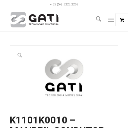
+ 55 (54) 3223.2266
K1101K0010 –