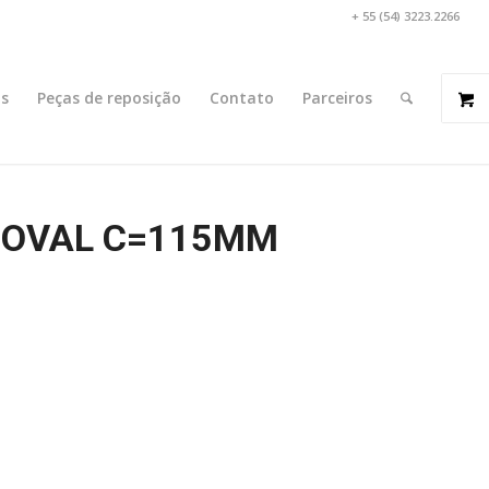
+ 55 (54) 3223.2266
s
Peças de reposição
Contato
Parceiros
 OVAL C=115MM