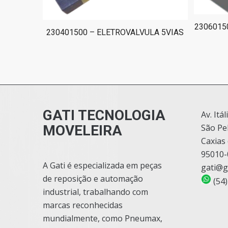
2306015
230401500 – ELETROVALVULA 5VIAS
GATI TECNOLOGIA
Av. Itál
MOVELEIRA
São Pe
Caxias 
95010-
A Gati é especializada em peças
gati@g
de reposição e automação
(54)
industrial, trabalhando com
marcas reconhecidas
mundialmente, como Pneumax,