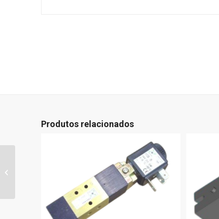
Produtos relacionados
0916A0112 – CAMISA
GR. HORIZONTAL
C=100MM TRIPLA