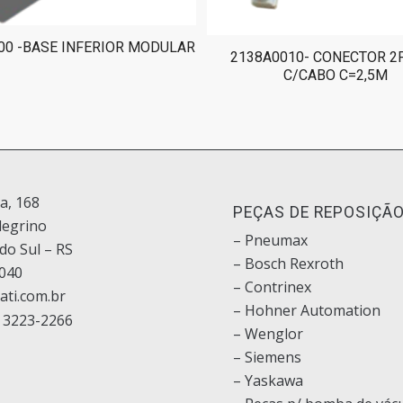
00 -BASE INFERIOR MODULAR
2138A0010- CONECTOR 2
C/CABO C=2,5M
ia, 168
PEÇAS DE REPOSIÇÃ
legrino
– Pneumax
do Sul – RS
– Bosch
Rexroth
040
–
Contrinex
ati.com.br
– Hohner Automation
 3223-2266
– Wenglor
– Siemens
–
Yaskawa