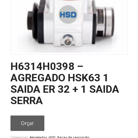
H6314H0398 –
AGREGADO HSK63 1
SAIDA ER 32 + 1 SAIDA
SERRA
Orçar
Categorias:
Agregados
,
HSD
,
Peças de reposição