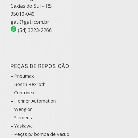
Caxias do Sul – RS
95010-040
gati@gati.com.br
(54) 3223-2266
PEÇAS DE REPOSIÇÃO
– Pneumax
– Bosch
Rexroth
–
Contrinex
– Hohner Automation
– Wenglor
– Siemens
–
Yaskawa
– Peças p/ bomba de vácuo