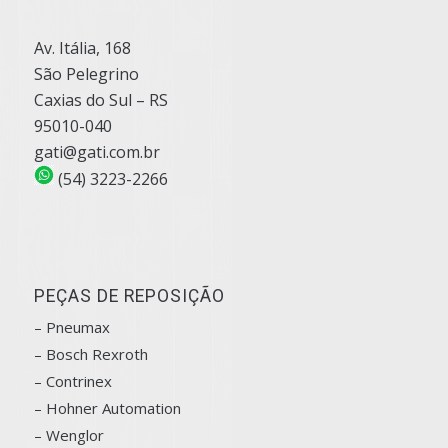
Av. Itália, 168
São Pelegrino
Caxias do Sul – RS
95010-040
gati@gati.com.br
(54) 3223-2266
PEÇAS DE REPOSIÇÃO
– Pneumax
– Bosch
Rexroth
–
Contrinex
– Hohner Automation
– Wenglor