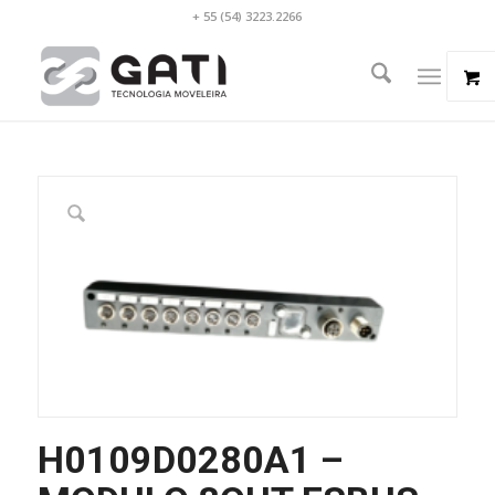
+ 55 (54) 3223.2266
H0109D0280A1 –