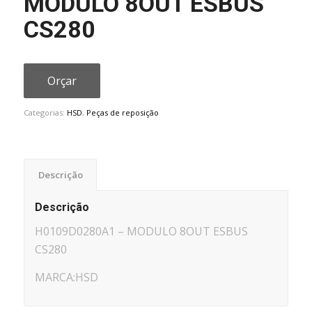
MODULO 8OUT ESBUS
CS280
Orçar
Categorias:
HSD
,
Peças de reposição
Descrição
Descrição
H0109D0280A1 – MODULO 8OUT ESBUS
CS280
MARCA:HSD