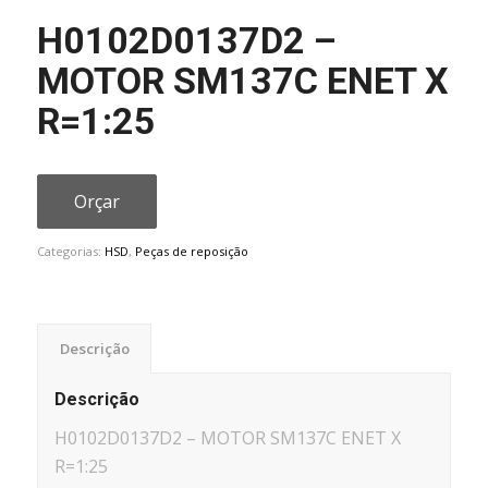
H0102D0137D2 –
MOTOR SM137C ENET X
R=1:25
Orçar
Categorias:
HSD
,
Peças de reposição
Descrição
Descrição
H0102D0137D2 – MOTOR SM137C ENET X
R=1:25