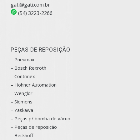
gati@gati.com.br
(54) 3223-2266
PEÇAS DE REPOSIÇÃO
– Pneumax
– Bosch
Rexroth
–
Contrinex
– Hohner Automation
– Wenglor
– Siemens
–
Yaskawa
– Peças p/ bomba de vácuo
– Peças de reposição
– Beckhoff