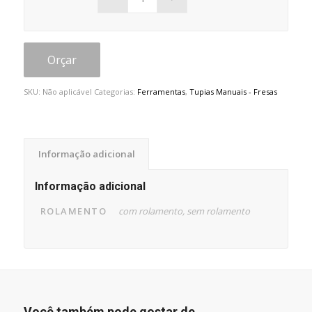
Orçar
SKU:
Não aplicável
Categorias:
Ferramentas
,
Tupias Manuais - Fresas
Informação adicional
Informação adicional
ROLAMENTO
com rolamento, sem rolamento
Você também pode gostar de…