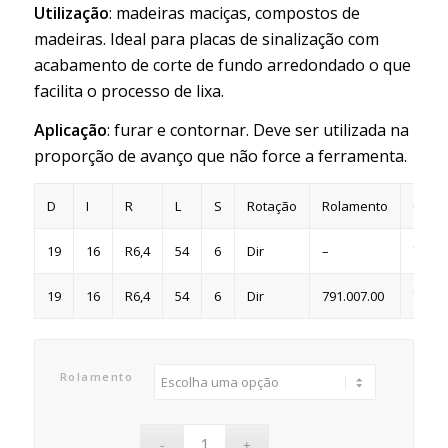
Utilização
: madeiras maciças, compostos de
madeiras. Ideal para placas de sinalização com
acabamento de corte de fundo arredondado o que
facilita o processo de lixa.
Aplicação
: furar e contornar. Deve ser utilizada na
proporção de avanço que não force a ferramenta.
D
I
R
L
S
Rotação
Rolamento
Códig
19
16
R6,4
54
6
Dir
–
751.0
19
16
R6,4
54
6
Dir
791.007.00
751.0
Rolamento