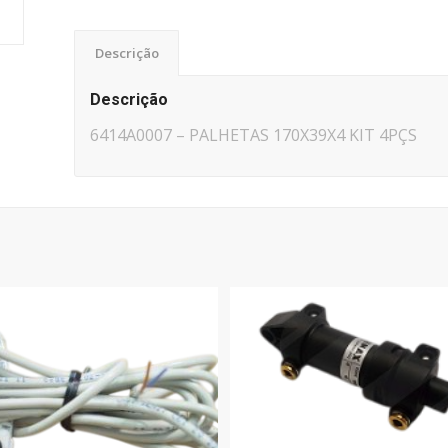
Descrição
Descrição
6414A0007 – PALHETAS 170X39X4 KIT 4PÇS