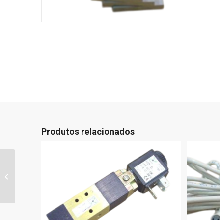
Produtos relacionados
750123210 – Palheta
Grafite 250 x 39 x 4
Bomba Vácuo Becker
KDVT 2.100...