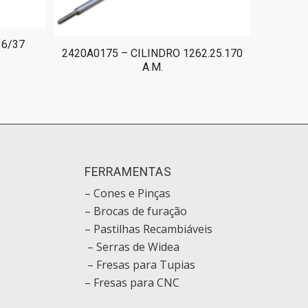
16/37
2420A0175 – CILINDRO 1262.25.170
A.M.
O
FERRAMENTAS
– Cones e Pinças
– Brocas de furação
– Pastilhas Recambiáveis
– Serras de Widea
– Fresas para Tupias
– Fresas para CNC