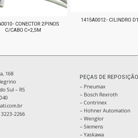
1415A0012- CILINDRO D
A0010- CONECTOR 2PINOS
C/CABO C=2,5M
ia, 168
PEÇAS DE REPOSIÇÃ
legrino
– Pneumax
do Sul – RS
– Bosch
Rexroth
040
–
Contrinex
ati.com.br
– Hohner Automation
 3223-2266
– Wenglor
– Siemens
–
Yaskawa