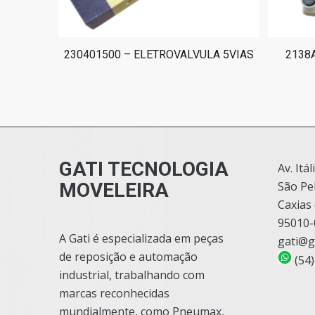
230401500 – ELETROVALVULA 5VIAS
2138
GATI TECNOLOGIA
Av. Itál
MOVELEIRA
São Pe
Caxias 
95010-
A Gati é especializada em peças
gati@g
de reposição e automação
(54)
industrial, trabalhando com
marcas reconhecidas
mundialmente, como Pneumax,