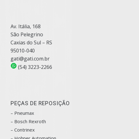
Av. Itália, 168
São Pelegrino
Caxias do Sul – RS
95010-040
gati@gati.com.br
(54) 3223-2266
PEÇAS DE REPOSIÇÃO
– Pneumax
– Bosch
Rexroth
–
Contrinex
– Hohner Automation