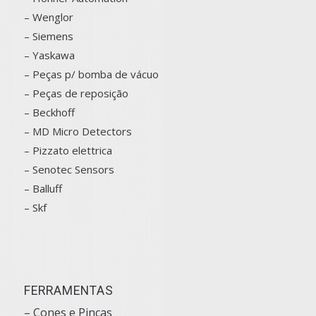
– Wenglor
– Siemens
–
Yaskawa
– Peças p/ bomba de vácuo
– Peças de reposição
– Beckhoff
– MD Micro Detectors
– Pizzato elettrica
– Senotec Sensors
–
Balluff
– Skf
FERRAMENTAS
– Cones e Pinças