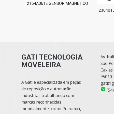
2164A0612 SENSOR MAGNETICO
230401
GATI TECNOLOGIA
Av. Itál
MOVELEIRA
São Pe
Caxias 
95010-
A Gati é especializada em peças
gati@g
de reposição e automação
(54)
industrial, trabalhando com
marcas reconhecidas
mundialmente, como Pneumax,