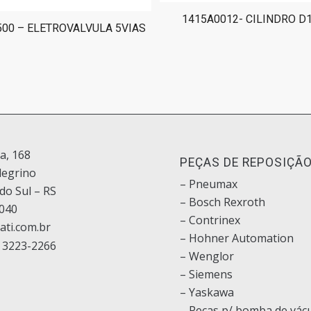
1415A0012- CILINDRO D
500 – ELETROVALVULA 5VIAS
ia, 168
PEÇAS DE REPOSIÇÃ
legrino
– Pneumax
do Sul – RS
– Bosch
Rexroth
040
–
Contrinex
ati.com.br
– Hohner Automation
 3223-2266
– Wenglor
– Siemens
–
Yaskawa
– Peças p/ bomba de vác