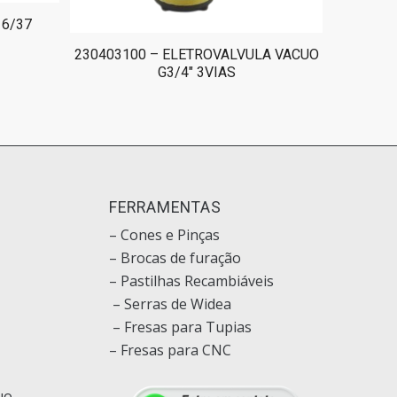
16/37
230403100 – ELETROVALVULA VACUO
G3/4″ 3VIAS
O
FERRAMENTAS
– Cones e Pinças
– Brocas de furação
– Pastilhas Recambiáveis
– Serras de Widea
– Fresas para Tupias
– Fresas para CNC
uo