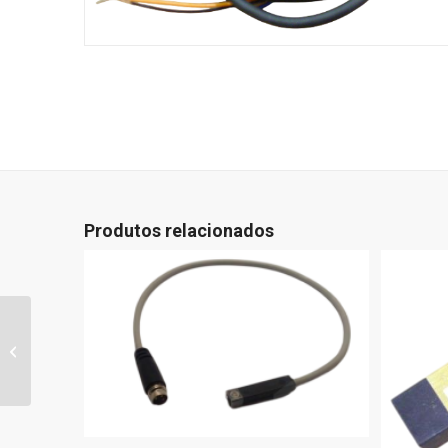
Produtos relacionados
2164A0484 –
FOTOCELULA GM-
S5TPN-02