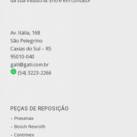
da sua indústria. Entre em contato!
Av. Itália, 168
São Pelegrino
Caxias do Sul – RS
95010-040
gati@gati.com.br
(54) 3223-2266
PEÇAS DE REPOSIÇÃO
– Pneumax
– Bosch
Rexroth
–
Contrinex