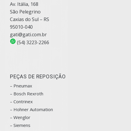
Av. Itália, 168
São Pelegrino
Caxias do Sul – RS
95010-040
gati@gati.com.br
(54) 3223-2266
PEÇAS DE REPOSIÇÃO
– Pneumax
– Bosch
Rexroth
–
Contrinex
– Hohner Automation
– Wenglor
– Siemens