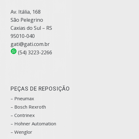
Av. Itália, 168
São Pelegrino
Caxias do Sul – RS
95010-040
gati@gati.com.br
(54) 3223-2266
PEÇAS DE REPOSIÇÃO
– Pneumax
– Bosch
Rexroth
–
Contrinex
– Hohner Automation
– Wenglor