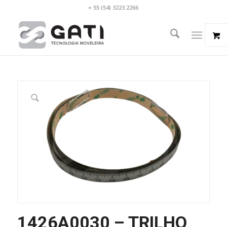
+ 55 (54) 3223.2266
1426A0030 – TRILHO