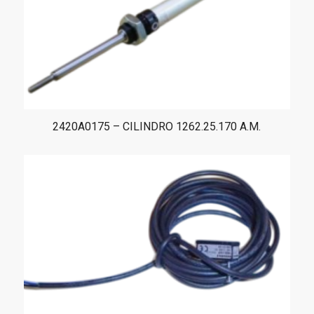
2420A0175 – CILINDRO 1262.25.170 A.M.