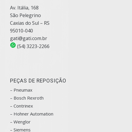
Av. Itália, 168
São Pelegrino
Caxias do Sul – RS
95010-040
gati@gati.com.br
(54) 3223-2266
PEÇAS DE REPOSIÇÃO
– Pneumax
– Bosch
Rexroth
–
Contrinex
– Hohner Automation
– Wenglor
– Siemens