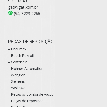
95010-040
gati@gati.com.br
(54) 3223-2266
PEÇAS DE REPOSIÇÃO
– Pneumax
– Bosch
Rexroth
–
Contrinex
– Hohner Automation
– Wenglor
– Siemens
–
Yaskawa
– Peças p/ bomba de vácuo
– Peças de reposição