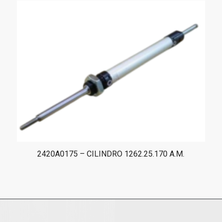
2420A0175 – CILINDRO 1262.25.170 A.M.