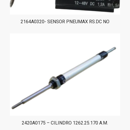
2164A0320- SENSOR PNEUMAX RS.DC NO
2420A0175 – CILINDRO 1262.25.170 A.M.