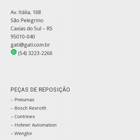
Av. Itália, 168
São Pelegrino
Caxias do Sul – RS
95010-040
gati@gati.com.br
(54) 3223-2266
PEÇAS DE REPOSIÇÃO
– Pneumax
– Bosch
Rexroth
–
Contrinex
– Hohner Automation
– Wenglor