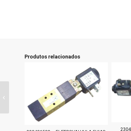
Produtos relacionados
0807A0010 – EIXO
CONDUTOR GR. FRESA
2304