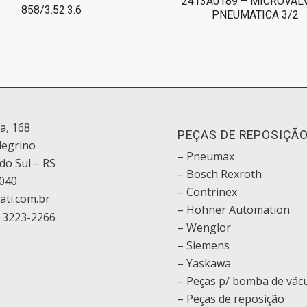
2413A0189 – MICROVAL
858/3.52.3.6
PNEUMATICA 3/2
ia, 168
PEÇAS DE REPOSIÇÃ
legrino
– Pneumax
do Sul – RS
– Bosch
Rexroth
040
–
Contrinex
ati.com.br
– Hohner Automation
 3223-2266
– Wenglor
– Siemens
–
Yaskawa
– Peças p/ bomba de vác
– Peças de reposição