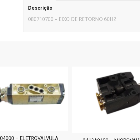
Descrição
080710700 – EIXO DE RETORNO 60HZ
04000 – ELETROVALVULA