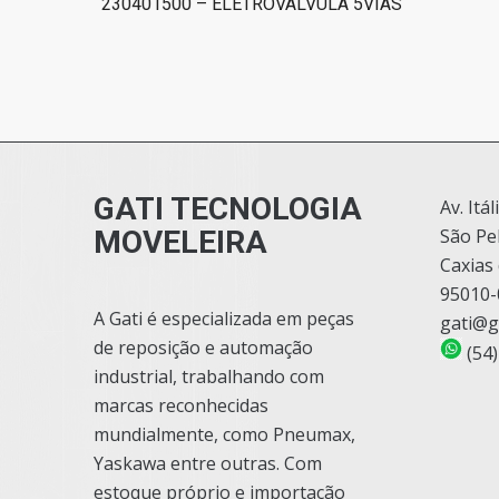
230401500 – ELETROVALVULA 5VIAS
GATI TECNOLOGIA
Av. Itál
MOVELEIRA
São Pe
Caxias 
95010-
A Gati é especializada em peças
gati@g
de reposição e automação
(54)
industrial, trabalhando com
marcas reconhecidas
mundialmente, como Pneumax,
Yaskawa entre outras. Com
estoque próprio e importação