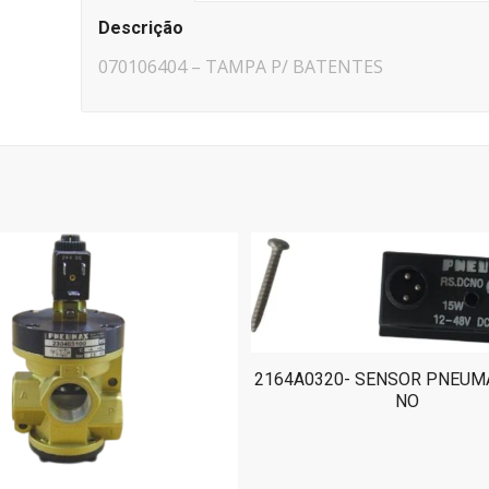
Descrição
070106404 – TAMPA P/ BATENTES
2164A0320- SENSOR PNEUM
NO