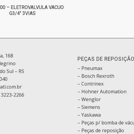
00 – ELETROVALVULA VACUO
G3/4″ 3VIAS
ia, 168
PEÇAS DE REPOSIÇÃ
legrino
– Pneumax
do Sul – RS
– Bosch
Rexroth
040
–
Contrinex
ati.com.br
– Hohner Automation
 3223-2266
– Wenglor
– Siemens
–
Yaskawa
– Peças p/ bomba de vác
– Peças de reposição