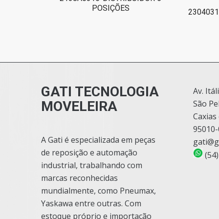
POSIÇÕES
2304031
GATI TECNOLOGIA
Av. Itál
MOVELEIRA
São Pe
Caxias 
95010-
A Gati é especializada em peças
gati@g
de reposição e automação
(54)
industrial, trabalhando com
marcas reconhecidas
mundialmente, como Pneumax,
Yaskawa entre outras. Com
estoque próprio e importação