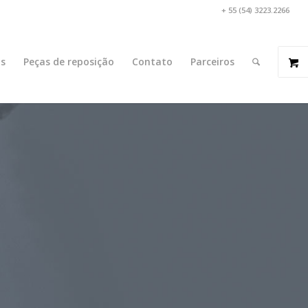
+ 55 (54) 3223.2266
s
Peças de reposição
Contato
Parceiros