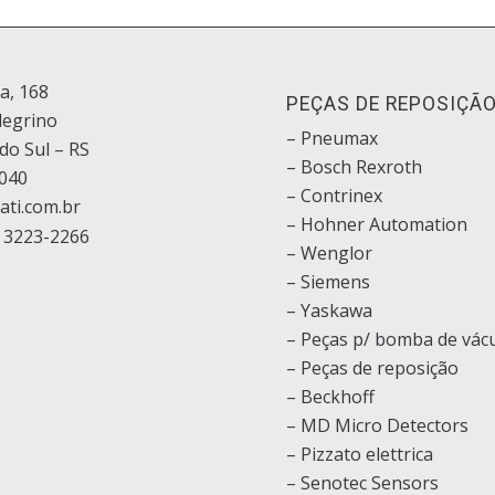
ia, 168
PEÇAS DE REPOSIÇÃ
legrino
– Pneumax
do Sul – RS
– Bosch
Rexroth
040
–
Contrinex
ati.com.br
– Hohner Automation
 3223-2266
– Wenglor
– Siemens
–
Yaskawa
– Peças p/ bomba de vác
– Peças de reposição
– Beckhoff
– MD Micro Detectors
– Pizzato elettrica
– Senotec Sensors